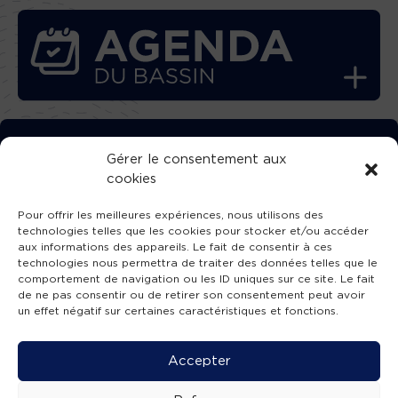
TÉLÉCHARGEZ GRATUITEMENT
Gérer le consentement aux
cookies
L’APPLICATION TVBA !
Pour offrir les meilleures expériences, nous utilisons des
technologies telles que les cookies pour stocker et/ou accéder
aux informations des appareils. Le fait de consentir à ces
technologies nous permettra de traiter des données telles que le
comportement de navigation ou les ID uniques sur ce site. Le fait
SUIVEZ-NOUS !
de ne pas consentir ou de retirer son consentement peut avoir
un effet négatif sur certaines caractéristiques et fonctions.
Charte de publication
-
Mentions légales
-
Accessibilité
-
Politique de confidentialité
-
Plan
Accepter
de site
-
SIBA
© 2026 création
Compos'it.