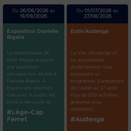
Du
26/06/2026
au
Du
01/07/2026
au
19/09/2026
27/08/2026
Exposition Danielle
Estiv’Audenge
Bigata
La médiathèque de
La Ville d’Audenge et
Petit Piquey propose
les associations
une exposition
Audengeoises vous
rétrospective dédiée à
proposent un
Danielle Bigata. A
programme d’animations
travers une sélection
du 1 juillet au 27 août.
d’œuvres, le public est
Plus de 200 activités
invité à découvrir la...
gratuites vous
attendent....
#Lège-Cap
Ferret
#Audenge