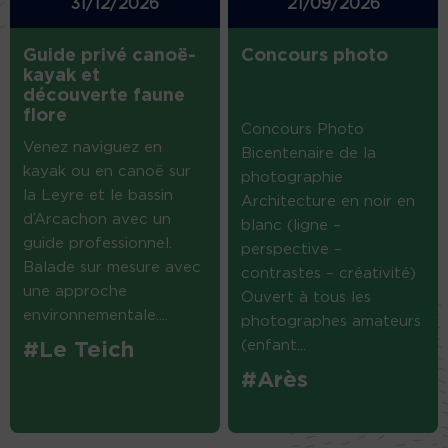
31/12/2026
21/09/2026
Guide privé canoë-
Concours photo
kayak et
découverte faune
flore
Concours Photo
Venez naviguez en
Bicentenaire de la
kayak ou en canoë sur
photographie
la Leyre et le bassin
Architecture en noir en
d’Arcachon avec un
blanc (ligne –
guide professionnel.
perspective –
Balade sur mesure avec
contrastes – créativité)
une approche
Ouvert à tous les
environnementale....
photographes amateurs
(enfant...
#Le Teich
#Arès