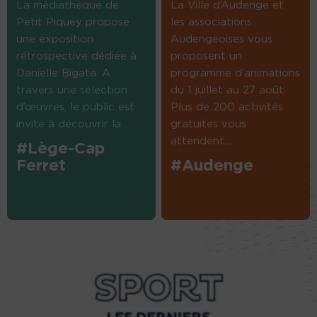
La médiathèque de
La Ville d’Audenge et
Petit Piquey propose
les associations
une exposition
Audengeoises vous
rétrospective dédiée à
proposent un
Danielle Bigata. A
programme d’animations
travers une sélection
du 1 juillet au 27 août.
d’œuvres, le public est
Plus de 200 activités
invité à découvrir la...
gratuites vous
attendent....
#Lège-Cap
Ferret
#Audenge