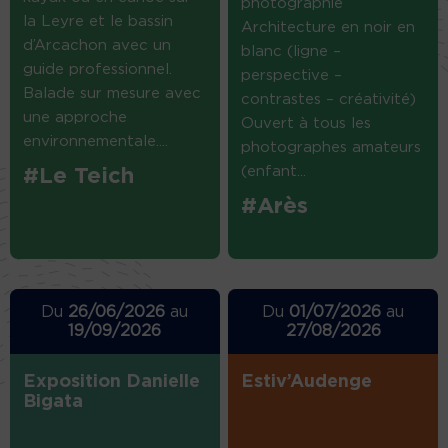
photographie
la Leyre et le bassin
Architecture en noir en
d’Arcachon avec un
blanc (ligne –
guide professionnel.
perspective –
Balade sur mesure avec
contrastes – créativité)
une approche
Ouvert à tous les
environnementale....
photographes amateurs
(enfant...
#Le Teich
#Arès
Du
26/06/2026
au
Du
01/07/2026
au
19/09/2026
27/08/2026
Exposition Danielle
Estiv’Audenge
Bigata