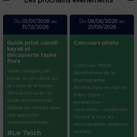
Les prochains événements
Du
01/01/2026
au
Du
09/06/2026
au
31/12/2026
21/09/2026
Guide privé canoë-
Concours photo
kayak et
découverte faune
flore
Concours Photo
Venez naviguez en
Bicentenaire de la
kayak ou en canoë sur
photographie
la Leyre et le bassin
Architecture en noir en
d’Arcachon avec un
blanc (ligne –
guide professionnel.
perspective –
Balade sur mesure avec
contrastes – créativité)
une approche
Ouvert à tous les
environnementale....
photographes amateurs
(enfant...
#Le Teich