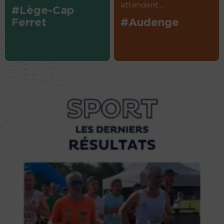
attendent....
#Lège-Cap
Ferret
#Audenge