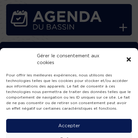
TÉLÉCHARGEZ GRATUITEMENT
Gérer le consentement aux
cookies
L’APPLICATION TVBA !
Pour offrir les meilleures expériences, nous utilisons des
technologies telles que les cookies pour stocker et/ou accéder
aux informations des appareils. Le fait de consentir à ces
technologies nous permettra de traiter des données telles que le
comportement de navigation ou les ID uniques sur ce site. Le fait
SUIVEZ-NOUS !
de ne pas consentir ou de retirer son consentement peut avoir
un effet négatif sur certaines caractéristiques et fonctions.
Charte de publication
-
Mentions légales
-
Accessibilité
-
Politique de confidentialité
-
Plan
Accepter
de site
-
SIBA
© 2026 création
Compos'it.