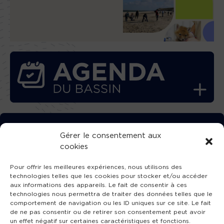
TÉLÉCHARGEZ GRATUITEMENT
Gérer le consentement aux
cookies
L’APPLICATION TVBA !
Pour offrir les meilleures expériences, nous utilisons des
technologies telles que les cookies pour stocker et/ou accéder
aux informations des appareils. Le fait de consentir à ces
technologies nous permettra de traiter des données telles que le
comportement de navigation ou les ID uniques sur ce site. Le fait
SUIVEZ-NOUS !
de ne pas consentir ou de retirer son consentement peut avoir
un effet négatif sur certaines caractéristiques et fonctions.