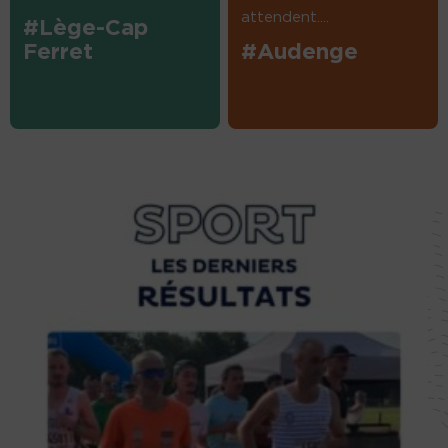
attendent....
#Lège-Cap
Ferret
#Audenge