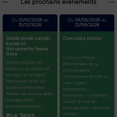
Les prochains événements
Du
01/01/2026
au
Du
09/06/2026
au
31/12/2026
21/09/2026
Guide privé canoë-
Concours photo
kayak et
découverte faune
flore
Concours Photo
Venez naviguez en
Bicentenaire de la
kayak ou en canoë sur
photographie
la Leyre et le bassin
Architecture en noir en
d’Arcachon avec un
blanc (ligne –
guide professionnel.
perspective –
Balade sur mesure avec
contrastes – créativité)
une approche
Ouvert à tous les
environnementale....
photographes amateurs
(enfant...
#Le Teich