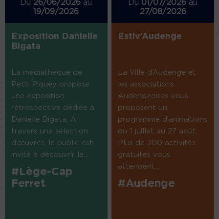
Du
26/06/2026
au
Du
01/07/2026
au
19/09/2026
27/08/2026
Exposition Danielle
Estiv’Audenge
Bigata
La médiathèque de
La Ville d’Audenge et
Petit Piquey propose
les associations
une exposition
Audengeoises vous
rétrospective dédiée à
proposent un
Danielle Bigata. A
programme d’animations
travers une sélection
du 1 juillet au 27 août.
d’œuvres, le public est
Plus de 200 activités
invité à découvrir la...
gratuites vous
attendent....
#Lège-Cap
Ferret
#Audenge