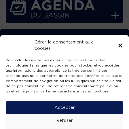
TÉLÉCHARGEZ GRATUITEMENT
Gérer le consentement aux
cookies
L’APPLICATION TVBA !
Pour offrir les meilleures expériences, nous utilisons des
technologies telles que les cookies pour stocker et/ou accéder
aux informations des appareils. Le fait de consentir à ces
technologies nous permettra de traiter des données telles que le
comportement de navigation ou les ID uniques sur ce site. Le fait
SUIVEZ-NOUS !
de ne pas consentir ou de retirer son consentement peut avoir
un effet négatif sur certaines caractéristiques et fonctions.
Charte de publication
-
Mentions légales
-
Accessibilité
-
Politique de confidentialité
-
Plan
Accepter
de site
-
SIBA
© 2026 création
Compos'it.
Refuser