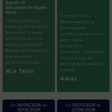
kayak et
découverte faune
flore
Concours Photo
Venez naviguez en
Bicentenaire de la
kayak ou en canoë sur
photographie
la Leyre et le bassin
Architecture en noir en
d’Arcachon avec un
blanc (ligne –
guide professionnel.
perspective –
Balade sur mesure avec
contrastes – créativité)
une approche
Ouvert à tous les
environnementale....
photographes amateurs
(enfant...
#Le Teich
#Arès
Du
26/06/2026
au
Du
01/07/2026
au
19/09/2026
27/08/2026