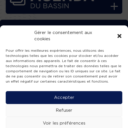
TÉLÉCHARGEZ GRATUITEMENT
Gérer le consentement aux
cookies
L’APPLICATION TVBA !
Pour offrir les meilleures expériences, nous utilisons des
technologies telles que les cookies pour stocker et/ou accéder
aux informations des appareils. Le fait de consentir à ces
technologies nous permettra de traiter des données telles que le
comportement de navigation ou les ID uniques sur ce site. Le fait
SUIVEZ-NOUS !
de ne pas consentir ou de retirer son consentement peut avoir
un effet négatif sur certaines caractéristiques et fonctions.
Charte de publication
-
Mentions légales
-
Accessibilité
-
Politique de confidentialité
-
Plan
Accepter
de site
-
SIBA
© 2026 création
Compos'it.
Refuser
Voir les préférences