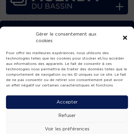
TÉLÉCHARGEZ GRATUITEMENT
Gérer le consentement aux
cookies
L’APPLICATION TVBA !
Pour offrir les meilleures expériences, nous utilisons des
technologies telles que les cookies pour stocker et/ou accéder
aux informations des appareils. Le fait de consentir à ces
technologies nous permettra de traiter des données telles que le
comportement de navigation ou les ID uniques sur ce site. Le fait
SUIVEZ-NOUS !
de ne pas consentir ou de retirer son consentement peut avoir
un effet négatif sur certaines caractéristiques et fonctions.
Charte de publication
-
Mentions légales
-
Accessibilité
-
Politique de confidentialité
-
Plan
Accepter
de site
-
SIBA
© 2026 création
Compos'it.
Refuser
Voir les préférences