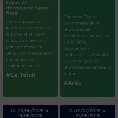
kayak et
découverte faune
flore
Concours Photo
Venez naviguez en
Bicentenaire de la
kayak ou en canoë sur
photographie
la Leyre et le bassin
Architecture en noir en
d’Arcachon avec un
blanc (ligne –
guide professionnel.
perspective –
Balade sur mesure avec
contrastes – créativité)
une approche
Ouvert à tous les
environnementale....
photographes amateurs
(enfant...
#Le Teich
#Arès
Du
26/06/2026
au
Du
01/07/2026
au
19/09/2026
27/08/2026