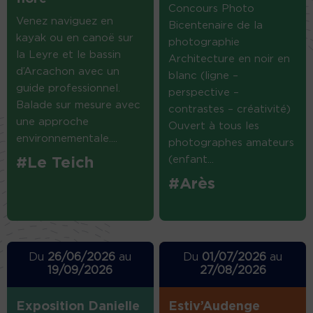
Concours Photo
Venez naviguez en
Bicentenaire de la
kayak ou en canoë sur
photographie
la Leyre et le bassin
Architecture en noir en
d’Arcachon avec un
blanc (ligne –
guide professionnel.
perspective –
Balade sur mesure avec
contrastes – créativité)
une approche
Ouvert à tous les
environnementale....
photographes amateurs
(enfant...
#Le Teich
#Arès
Du
26/06/2026
au
Du
01/07/2026
au
19/09/2026
27/08/2026
Exposition Danielle
Estiv’Audenge