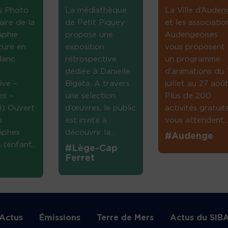
s Photo
La médiathèque
La Ville d’Auden
aire de la
de Petit Piquey
et les associatio
aphie
propose une
Audengeoises
ture en
exposition
vous proposent
lanc
rétrospective
un programme
dédiée à Danielle
d’animations du 
ive –
Bigata. A travers
juillet au 27 août
es –
une sélection
Plus de 200
té) Ouvert
d’œuvres, le public
activités gratuit
s
est invité à
vous attendent...
aphes
découvrir la...
#Audenge
(enfant...
#Lège-Cap
Ferret
Actus
Émissions
Terre de Mers
Actus du SIB