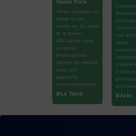
faune flore
Concour
Venez naviguez en
Bicenten
kayak ou en
photogr
canoë sur la Leyre
Architec
et le bassin
noir en b
d’Arcachon avec
(ligne –
un guide
perspect
professionnel.
contrast
Balade sur mesure
créativi
avec une
à tous le
approche
photogr
environnementale....
amateurs 
#Le Teich
#Arès