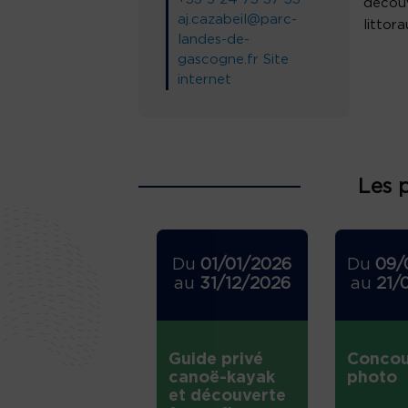
découv
aj.cazabeil@parc-
littor
landes-de-
gascogne.fr
Site
internet
Les 
Du
01/01/2026
Du
09/
au
31/12/2026
au
21/
Guide privé
Concou
canoë-kayak
photo
et découverte