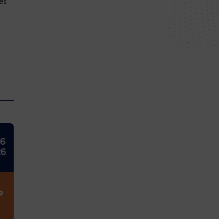
es
26
26
e