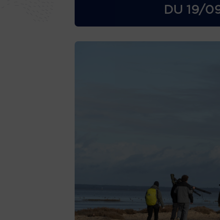
DU
19/0