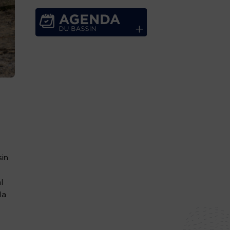
sin
l
la