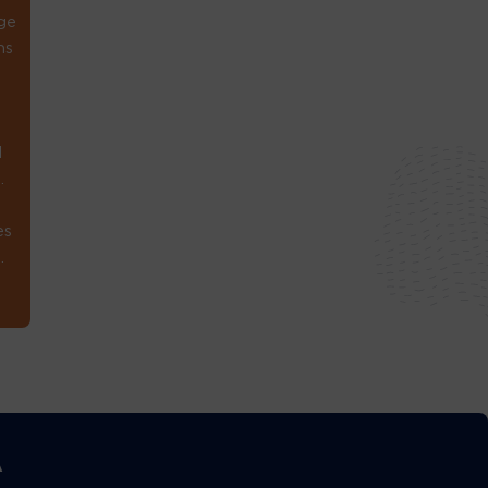
ge
ns
1
.
es
.
A