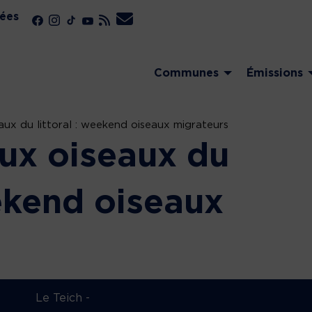
ées
Communes
Émissions
ux du littoral : weekend oiseaux migrateurs
ux oiseaux du
eekend oiseaux
Le Teich -