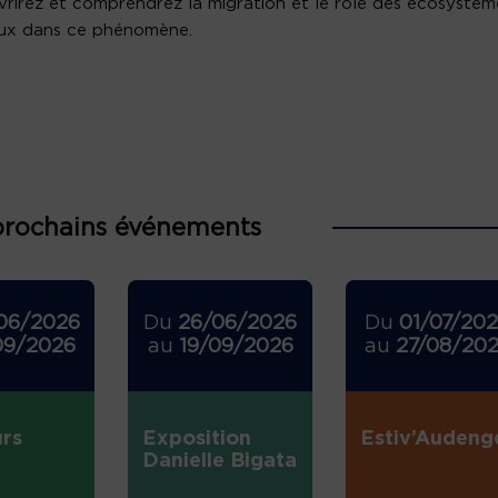
rirez et comprendrez la migration et le rôle des écosystèm
aux dans ce phénomène.
prochains événements
06/2026
Du
26/06/2026
Du
01/07/20
09/2026
au
19/09/2026
au
27/08/20
rs
Exposition
Estiv’Audeng
Danielle Bigata