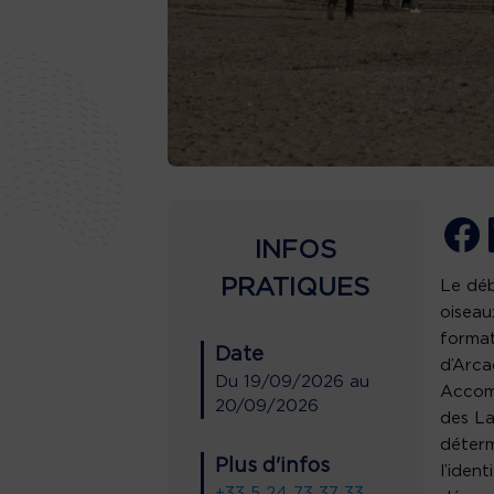
INFOS
PRATIQUES
Le déb
oiseau
format
Date
d’Arca
Du
19/09/2026
au
Accomp
20/09/2026
des La
déterm
Plus d'infos
l’iden
+33 5 24 73 37 33