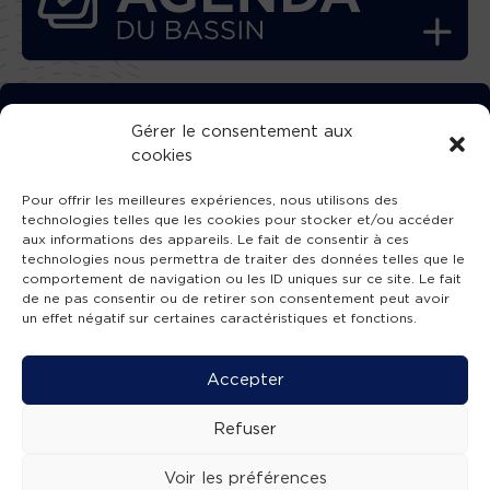
TÉLÉCHARGEZ GRATUITEMENT
Gérer le consentement aux
cookies
L’APPLICATION TVBA !
Pour offrir les meilleures expériences, nous utilisons des
technologies telles que les cookies pour stocker et/ou accéder
aux informations des appareils. Le fait de consentir à ces
technologies nous permettra de traiter des données telles que le
comportement de navigation ou les ID uniques sur ce site. Le fait
SUIVEZ-NOUS !
de ne pas consentir ou de retirer son consentement peut avoir
un effet négatif sur certaines caractéristiques et fonctions.
Charte de publication
-
Mentions légales
-
Accessibilité
-
Politique de confidentialité
-
Plan
Accepter
de site
-
SIBA
© 2026 création
Compos'it.
Refuser
Voir les préférences