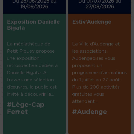
Du
26/06/2026
au
Du
01/07/2026
au
19/09/2026
27/08/2026
Exposition Danielle
Estiv’Audenge
Bigata
La médiathèque de
La Ville d’Audenge et
Petit Piquey propose
les associations
une exposition
Audengeoises vous
rétrospective dédiée à
proposent un
Danielle Bigata. A
programme d’animations
travers une sélection
du 1 juillet au 27 août.
d’œuvres, le public est
Plus de 200 activités
invité à découvrir la...
gratuites vous
attendent....
#Lège-Cap
Ferret
#Audenge