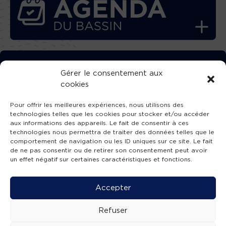
TÉLÉCHARGEZ GRATUITEMENT
Gérer le consentement aux
cookies
L’APPLICATION TVBA !
Pour offrir les meilleures expériences, nous utilisons des
technologies telles que les cookies pour stocker et/ou accéder
aux informations des appareils. Le fait de consentir à ces
technologies nous permettra de traiter des données telles que le
comportement de navigation ou les ID uniques sur ce site. Le fait
SUIVEZ-NOUS !
de ne pas consentir ou de retirer son consentement peut avoir
un effet négatif sur certaines caractéristiques et fonctions.
Charte de publication
-
Mentions légales
-
Accessibilité
-
Politique de confidentialité
-
Plan
Accepter
de site
-
SIBA
© 2026 création
Compos'it.
Refuser