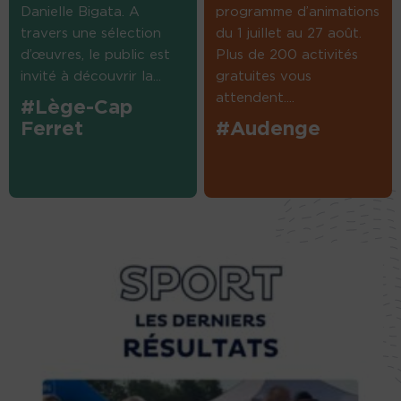
Danielle Bigata. A
programme d’animations
travers une sélection
du 1 juillet au 27 août.
d’œuvres, le public est
Plus de 200 activités
invité à découvrir la...
gratuites vous
attendent....
#Lège-Cap
Ferret
#Audenge