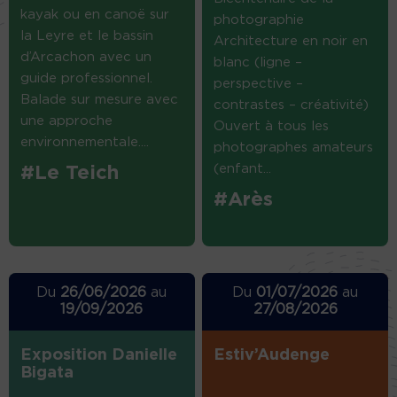
kayak ou en canoë sur
photographie
la Leyre et le bassin
Architecture en noir en
d’Arcachon avec un
blanc (ligne –
guide professionnel.
perspective –
Balade sur mesure avec
contrastes – créativité)
une approche
Ouvert à tous les
environnementale....
photographes amateurs
(enfant...
#Le Teich
#Arès
Du
26/06/2026
au
Du
01/07/2026
au
19/09/2026
27/08/2026
Exposition Danielle
Estiv’Audenge
Bigata