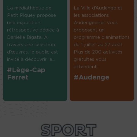
La médiathèque de
La Ville d’Audenge et
Petit Piquey propose
les associations
une exposition
Audengeoises vous
rétrospective dédiée à
proposent un
Danielle Bigata. A
programme d’animations
travers une sélection
du 1 juillet au 27 août.
d’œuvres, le public est
Plus de 200 activités
invité à découvrir la...
gratuites vous
attendent....
#Lège-Cap
Ferret
#Audenge