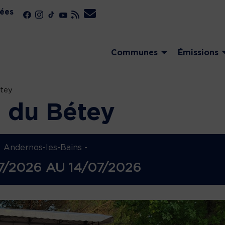
ées
Communes
Émissions
étey
t du Bétey
Andernos-les-Bains -
07/2026
AU
14/07/2026