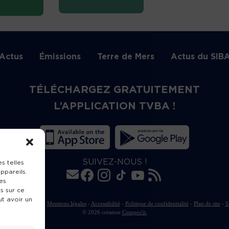
Actus
Émissions
Terre de Mers
Actus du SIB
TÉLÉCHARGEZ GRATUITEMENT
L’APPLICATION TVBA !
SUIVEZ-NOUS !
s telles
ppareils.
es
s sur ce
ut avoir un
rte de publication
-
Mentions légales
-
Accessibilité
-
Politique de confidentialité
-
Plan de site
-
S
© 2026 création
Compos'it.