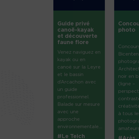
Guide privé
Concou
canoë-kayak
photo
et découverte
faune flore
Concour
Venez naviguez en
Bicenten
kayak ou en
photogr
canoë sur la Leyre
Architec
et le bassin
noir en b
d’Arcachon avec
(ligne –
un guide
perspect
professionnel.
contrast
Balade sur mesure
créativi
avec une
à tous le
approche
photogr
environnementale....
amateurs 
#Le Teich
#Arès