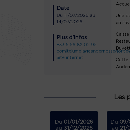
Accuei
Date
Du
11/07/2026
au
Une be
14/07/2026
en sav
Caisse
Plus d'infos
Restau
+33 5 56 82 02 95
Buvett
comitejumelageandernossegorbe
Site internet
Cette 
Ander
Les 
Du
01/01/2026
Du
09/
au
31/12/2026
au
21/