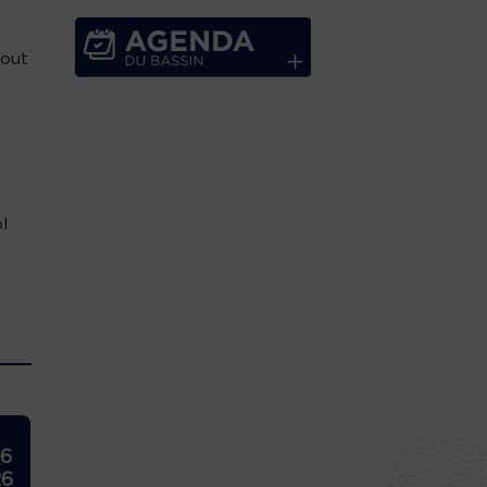
tout
l
26
26