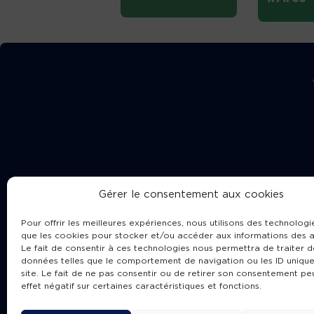
Gérer le consentement aux cookies
Pour offrir les meilleures expériences, nous utilisons des technologie
que les cookies pour stocker et/ou accéder aux informations des a
Le fait de consentir à ces technologies nous permettra de traiter d
données telles que le comportement de navigation ou les ID unique
site. Le fait de ne pas consentir ou de retirer son consentement pe
Cha
effet négatif sur certaines caractéristiques et fonctions.