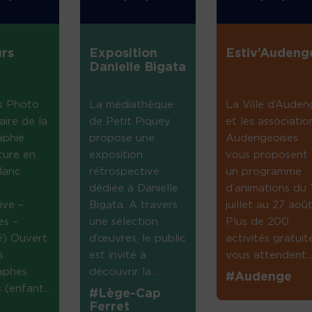
rs
Exposition
Estiv’Audeng
Danielle Bigata
s Photo
La médiathèque
La Ville d’Auden
aire de la
de Petit Piquey
et les associatio
aphie
propose une
Audengeoises
ture en
exposition
vous proposent
lanc
rétrospective
un programme
dédiée à Danielle
d’animations du 
ive –
Bigata. A travers
juillet au 27 août
es –
une sélection
Plus de 200
té) Ouvert
d’œuvres, le public
activités gratuit
s
est invité à
vous attendent...
aphes
découvrir la...
#Audenge
(enfant...
#Lège-Cap
Ferret