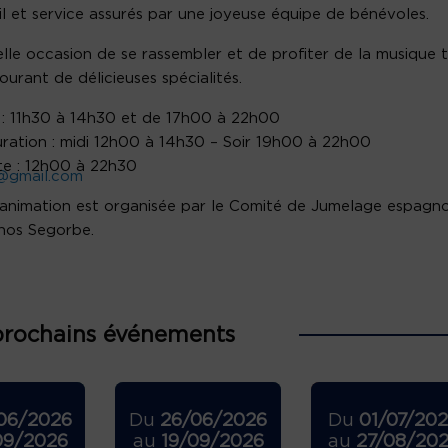
l et service assurés par une joyeuse équipe de bénévoles.
lle occasion de se rassembler et de profiter de la musique 
ourant de délicieuses spécialités.
 : 11h30 à 14h30 et de 17h00 à 22h00
ration : midi 12h00 à 14h30 – Soir 19h00 à 22h00
e : 12h00 à 22h30
@gmail.com
animation est organisée par le Comité de Jumelage espagno
nos Segorbe.
prochains événements
06/2026
Du
26/06/2026
Du
01/07/20
09/2026
au
19/09/2026
au
27/08/20