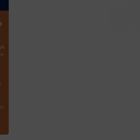
e
ge
ns
1
.
es
.