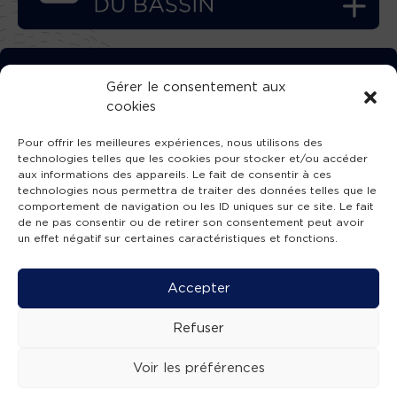
TÉLÉCHARGEZ GRATUITEMENT
Gérer le consentement aux
cookies
L’APPLICATION TVBA !
Pour offrir les meilleures expériences, nous utilisons des
technologies telles que les cookies pour stocker et/ou accéder
aux informations des appareils. Le fait de consentir à ces
technologies nous permettra de traiter des données telles que le
comportement de navigation ou les ID uniques sur ce site. Le fait
SUIVEZ-NOUS !
de ne pas consentir ou de retirer son consentement peut avoir
un effet négatif sur certaines caractéristiques et fonctions.
Charte de publication
-
Mentions légales
-
Accessibilité
-
Politique de confidentialité
-
Plan
Accepter
de site
-
SIBA
© 2026 création
Compos'it.
Refuser
Voir les préférences