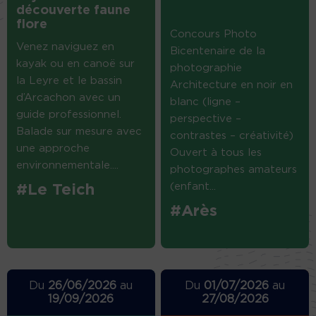
découverte faune
flore
Concours Photo
Venez naviguez en
Bicentenaire de la
kayak ou en canoë sur
photographie
la Leyre et le bassin
Architecture en noir en
d’Arcachon avec un
blanc (ligne –
guide professionnel.
perspective –
Balade sur mesure avec
contrastes – créativité)
une approche
Ouvert à tous les
environnementale....
photographes amateurs
(enfant...
#Le Teich
#Arès
Du
26/06/2026
au
Du
01/07/2026
au
19/09/2026
27/08/2026