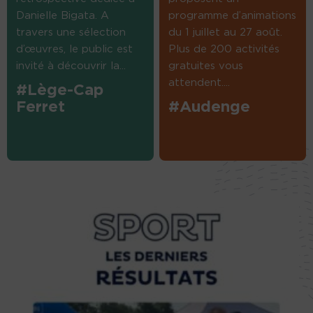
Danielle Bigata. A
programme d’animations
travers une sélection
du 1 juillet au 27 août.
d’œuvres, le public est
Plus de 200 activités
invité à découvrir la...
gratuites vous
attendent....
#Lège-Cap
Ferret
#Audenge