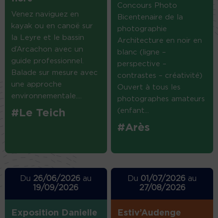
Concours Photo
Venez naviguez en
Bicentenaire de la
kayak ou en canoë sur
photographie
la Leyre et le bassin
Architecture en noir en
d’Arcachon avec un
blanc (ligne –
guide professionnel.
perspective –
Balade sur mesure avec
contrastes – créativité)
une approche
Ouvert à tous les
environnementale....
photographes amateurs
(enfant...
#Le Teich
#Arès
Du
26/06/2026
au
Du
01/07/2026
au
19/09/2026
27/08/2026
Exposition Danielle
Estiv’Audenge