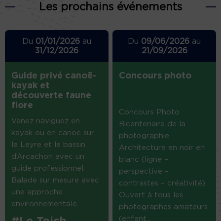
Les prochains événements
Du
01/01/2026
au
Du
09/06/2026
au
31/12/2026
21/09/2026
Guide privé canoë-
Concours photo
kayak et
découverte faune
flore
Concours Photo
Venez naviguez en
Bicentenaire de la
kayak ou en canoë sur
photographie
la Leyre et le bassin
Architecture en noir en
d’Arcachon avec un
blanc (ligne –
guide professionnel.
perspective –
Balade sur mesure avec
contrastes – créativité)
une approche
Ouvert à tous les
environnementale....
photographes amateurs
(enfant...