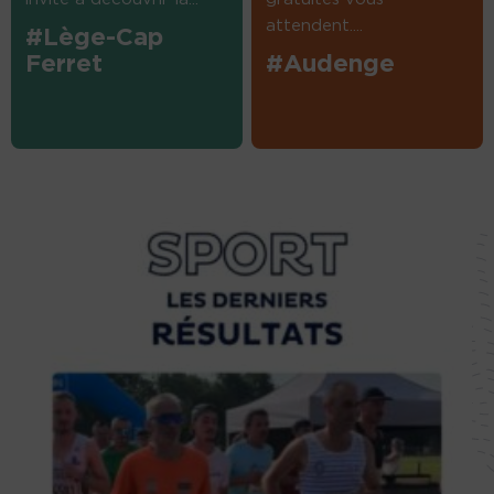
attendent....
#Lège-Cap
Ferret
#Audenge