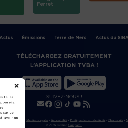
Ferret
Actus
Émissions
Terre de Mers
Actus du SIB
TÉLÉCHARGEZ GRATUITEMENT
L’APPLICATION TVBA !
SUIVEZ-NOUS !
s telles
ppareils.
es
s sur ce
ut avoir un
rte de publication
-
Mentions légales
-
Accessibilité
-
Politique de confidentialité
-
Plan de site
-
S
© 2026 création
Compos'it.