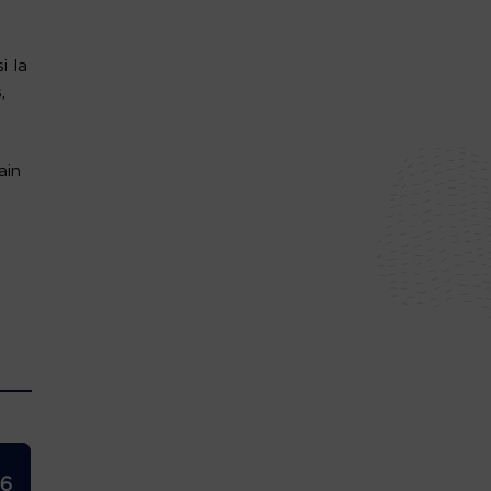
i la
,
ain
26