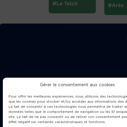
#Le Teich
#Arès
Gérer le consentement aux cookies
Pour offrir les meilleures expériences, nous utilisons des technologie
que les cookies pour stocker et/ou accéder aux informations des a
Le fait de consentir à ces technologies nous permettra de traiter d
données telles que le comportement de navigation ou les ID unique
site. Le fait de ne pas consentir ou de retirer son consentement pe
Cha
effet négatif sur certaines caractéristiques et fonctions.