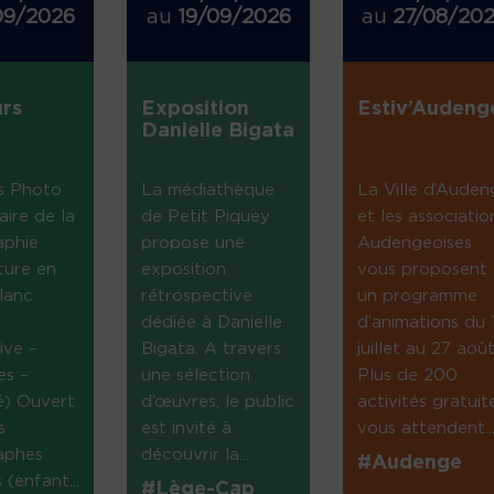
09/2026
au
19/09/2026
au
27/08/20
rs
Exposition
Estiv’Audeng
Danielle Bigata
s Photo
La médiathèque
La Ville d’Auden
aire de la
de Petit Piquey
et les associatio
aphie
propose une
Audengeoises
ture en
exposition
vous proposent
lanc
rétrospective
un programme
dédiée à Danielle
d’animations du 
ive –
Bigata. A travers
juillet au 27 août
es –
une sélection
Plus de 200
té) Ouvert
d’œuvres, le public
activités gratuit
s
est invité à
vous attendent...
aphes
découvrir la...
#Audenge
(enfant...
#Lège-Cap