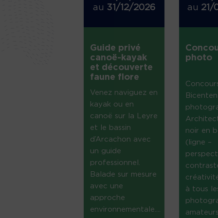
au
31/12/2026
au
21/
Guide privé
Concou
canoë-kayak
photo
et découverte
faune flore
Concour
Venez naviguez en
Bicenten
kayak ou en
photogr
canoë sur la Leyre
Architec
et le bassin
noir en b
d’Arcachon avec
(ligne –
un guide
perspect
professionnel.
contrast
Balade sur mesure
créativi
avec une
à tous le
approche
photogr
environnementale....
amateurs 