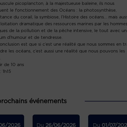
uscule picoplancton, à la majestueuse baleine, ils nous
uent le fonctionnement des Océans : la photosynthèse,
rtance du corail, la symbiose, l’Histoire des océans… mais auss
loitation dramatique des ressources marines par les hommes
sques de la pollution et de la pêche intensive, le tout avec un
um d’humour et de tendresse.
onclusion est que si c’est une réalité que nous sommes en tr
dre les océans, c’est aussi une réalité que nous pouvons les
.
ir de 10 ans
: 1h15
prochains événements
06/2026
Du
26/06/2026
Du
01/07/20