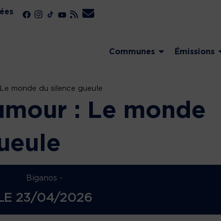
ées
Communes
Émissions
: Le monde du silence gueule
humour : Le monde
ueule
Biganos -
LE
23/04/2026