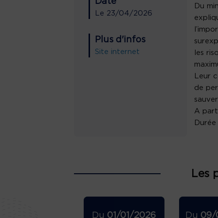
Date
Du min
Le
23/04/2026
expliq
l’impo
Plus d'infos
surexp
Site internet
les ri
maxim
Leur c
de per
sauver
A part
Durée 
Les 
Du
01/01/2026
Du
09/