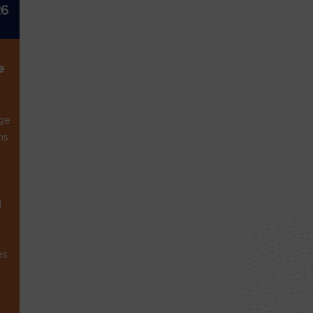
26
e
ge
ns
1
.
es
.