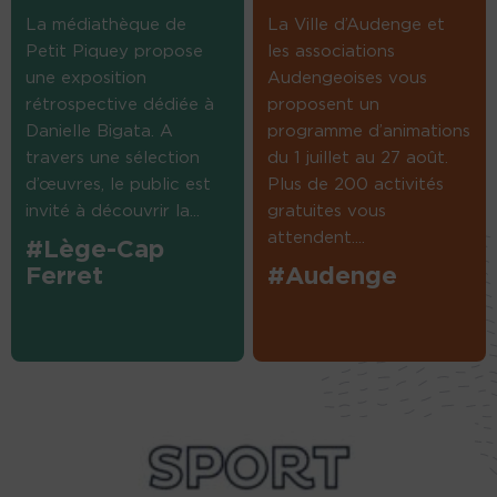
La médiathèque de
La Ville d’Audenge et
Petit Piquey propose
les associations
une exposition
Audengeoises vous
rétrospective dédiée à
proposent un
Danielle Bigata. A
programme d’animations
travers une sélection
du 1 juillet au 27 août.
d’œuvres, le public est
Plus de 200 activités
invité à découvrir la...
gratuites vous
attendent....
#Lège-Cap
Ferret
#Audenge