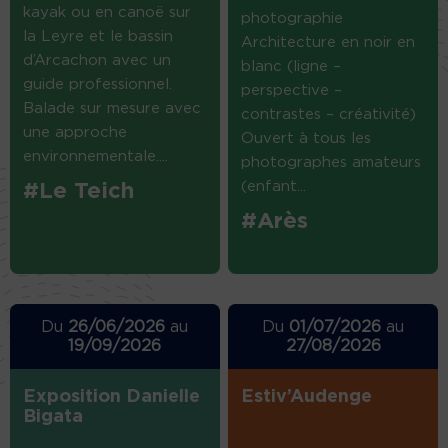
kayak ou en canoë sur
photographie
la Leyre et le bassin
Architecture en noir en
d’Arcachon avec un
blanc (ligne –
guide professionnel.
perspective –
Balade sur mesure avec
contrastes – créativité)
une approche
Ouvert à tous les
environnementale....
photographes amateurs
(enfant...
#Le Teich
#Arès
Du
26/06/2026
au
Du
01/07/2026
au
19/09/2026
27/08/2026
Exposition Danielle
Estiv’Audenge
Bigata