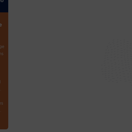
26
e
ge
ns
1
.
es
.