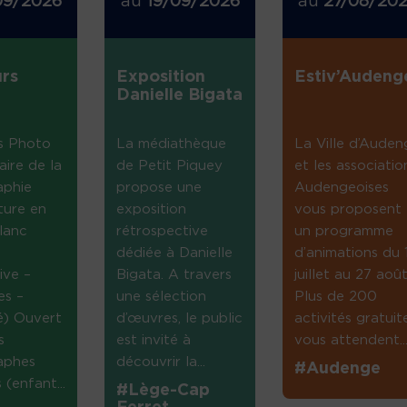
09/2026
au
19/09/2026
au
27/08/20
rs
Exposition
Estiv’Audeng
Danielle Bigata
s Photo
La médiathèque
La Ville d’Auden
aire de la
de Petit Piquey
et les associatio
aphie
propose une
Audengeoises
ture en
exposition
vous proposent
lanc
rétrospective
un programme
dédiée à Danielle
d’animations du 
ive –
Bigata. A travers
juillet au 27 août
es –
une sélection
Plus de 200
té) Ouvert
d’œuvres, le public
activités gratuit
s
est invité à
vous attendent...
aphes
découvrir la...
#Audenge
(enfant...
#Lège-Cap