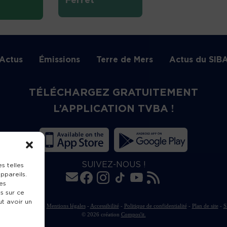
Ferret
Actus
Émissions
Terre de Mers
Actus du SIB
TÉLÉCHARGEZ GRATUITEMENT
L’APPLICATION TVBA !
SUIVEZ-NOUS !
s telles
ppareils.
es
s sur ce
ut avoir un
rte de publication
-
Mentions légales
-
Accessibilité
-
Politique de confidentialité
-
Plan de site
-
S
© 2026 création
Compos'it.