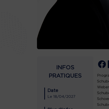
INFOS
PRATIQUES
Progr
Schube
Webern
Date
Schube
Le
18/04/2027
Schoe
Schube