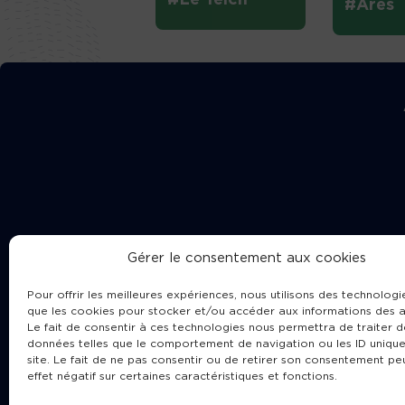
#Arès
Gérer le consentement aux cookies
Pour offrir les meilleures expériences, nous utilisons des technologie
que les cookies pour stocker et/ou accéder aux informations des a
Le fait de consentir à ces technologies nous permettra de traiter d
données telles que le comportement de navigation ou les ID unique
site. Le fait de ne pas consentir ou de retirer son consentement pe
Cha
effet négatif sur certaines caractéristiques et fonctions.