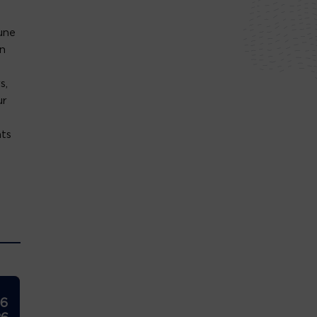
une
un
s,
ur
nts
26