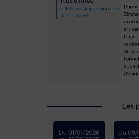
Plus d'infos
Parmi 
billetterie@arcachon.com
Zimmer
Site internet
profon
art san
Dmytro
prolon
du pro
formel
audaci
d’évid
Les 
Du
01/01/2026
Du
09/