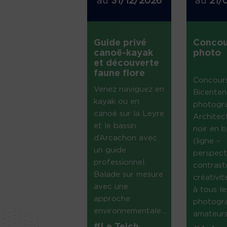
au
31/12/2026
au
21/
Guide privé
Concou
canoë-kayak
photo
et découverte
faune flore
Concour
Venez naviguez en
Bicenten
kayak ou en
photogr
canoë sur la Leyre
Architec
et le bassin
noir en b
d’Arcachon avec
(ligne –
un guide
perspect
professionnel.
contrast
Balade sur mesure
créativi
avec une
à tous le
approche
photogr
environnementale....
amateurs 
#Le Teich