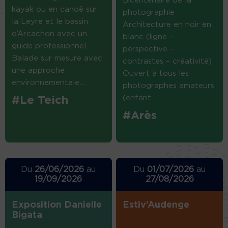
Bicentenaire de la
kayak ou en canoë sur
photographie
la Leyre et le bassin
Architecture en noir en
d’Arcachon avec un
blanc (ligne –
guide professionnel.
perspective –
Balade sur mesure avec
contrastes – créativité)
une approche
Ouvert à tous les
environnementale....
photographes amateurs
(enfant...
#Le Teich
#Arès
Du
26/06/2026
au
Du
01/07/2026
au
19/09/2026
27/08/2026
Exposition Danielle
Estiv’Audenge
Bigata