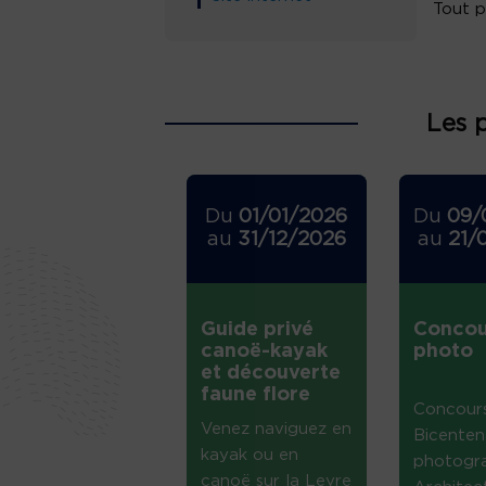
Tout p
Les 
Du
01/01/2026
Du
09/
au
31/12/2026
au
21/
Guide privé
Concou
canoë-kayak
photo
et découverte
faune flore
Concour
Venez naviguez en
Bicenten
kayak ou en
photogr
canoë sur la Leyre