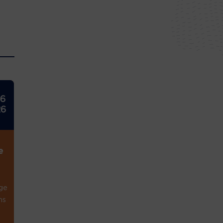
26
26
e
ge
ns