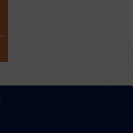
1
.
es
.
A