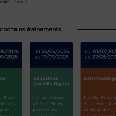
ublic – Gratuit.
prochains événements
06/2026
Du
26/06/2026
Du
01/07/20
09/2026
au
19/09/2026
au
27/08/20
rs
Exposition
Estiv’Audeng
Danielle Bigata
s Photo
La médiathèque
La Ville d’Auden
aire de la
de Petit Piquey
et les associatio
aphie
propose une
Audengeoises