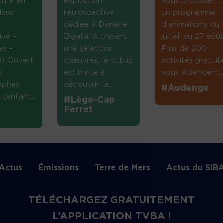
ture en
exposition
vous proposent
lanc
rétrospective
un programme
dédiée à Danielle
d’animations du 
ive –
Bigata. A travers
juillet au 27 août
es –
une sélection
Plus de 200
té) Ouvert
d’œuvres, le public
activités gratuit
s
est invité à
vous attendent...
aphes
découvrir la...
#Audenge
(enfant...
#Lège-Cap
Ferret
Actus
Émissions
Terre de Mers
Actus du SIB
TÉLÉCHARGEZ GRATUITEMENT
L’APPLICATION TVBA !