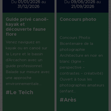
Du
01/01/2026
au
Du
09/06/2026
au
31/12/2026
21/09/2026
Guide privé canoë-
Concours photo
kayak et
découverte faune
flore
Concours Photo
Venez naviguez en
Bicentenaire de la
kayak ou en canoë sur
photographie
la Leyre et le bassin
Architecture en noir en
d’Arcachon avec un
blanc (ligne –
guide professionnel.
perspective –
Balade sur mesure avec
contrastes – créativité)
une approche
Ouvert à tous les
environnementale....
photographes amateurs
(enfant...
#Le Teich
#Arès