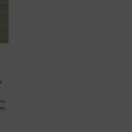
ir
ose
des