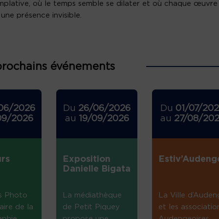
plative, où le temps semble se dilater et où chaque œuvre
 une présence invisible.
prochains événements
06/2026
Du
26/06/2026
Du
01/07/20
09/2026
au
19/09/2026
au
27/08/20
rs
Exposition
Estiv’Audeng
Danielle Bigata
s Photo
La médiathèque
La Ville d’Auden
aire de la
de Petit Piquey
et les associatio
aphie
propose une
Audengeoises