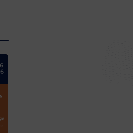
26
26
e
ge
ns