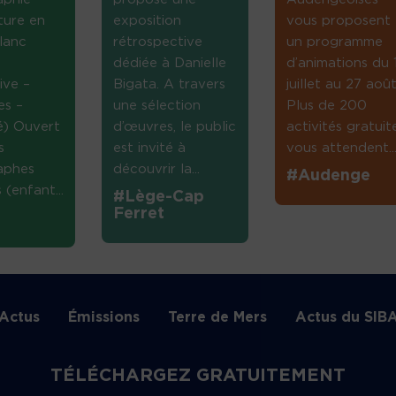
ture en
exposition
vous proposent
lanc
rétrospective
un programme
dédiée à Danielle
d’animations du 
ive –
Bigata. A travers
juillet au 27 août
es –
une sélection
Plus de 200
té) Ouvert
d’œuvres, le public
activités gratuit
s
est invité à
vous attendent...
aphes
découvrir la...
#Audenge
(enfant...
#Lège-Cap
Ferret
Actus
Émissions
Terre de Mers
Actus du SIB
TÉLÉCHARGEZ GRATUITEMENT