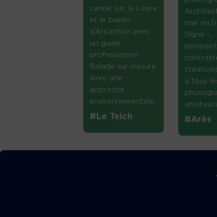
canoë sur la Leyre
Architec
et le bassin
noir en b
d’Arcachon avec
(ligne –
un guide
perspect
professionnel.
contrast
Balade sur mesure
créativi
avec une
à tous le
approche
photogr
environnementale....
amateurs 
#Le Teich
#Arès