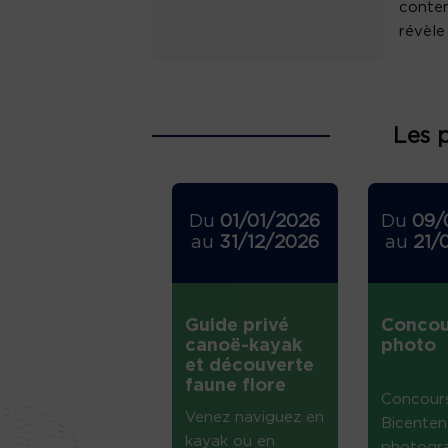
contem
révèle
Les 
Du
01/01/2026
Du
09/
au
31/12/2026
au
21/
Guide privé
Concou
canoë-kayak
photo
et découverte
faune flore
Concour
Venez naviguez en
Bicenten
kayak ou en
photogr