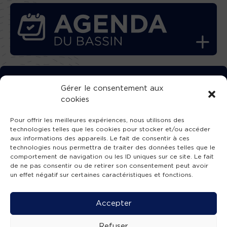
TÉLÉCHARGEZ GRATUITEMENT
Gérer le consentement aux
cookies
L’APPLICATION TVBA !
Pour offrir les meilleures expériences, nous utilisons des
technologies telles que les cookies pour stocker et/ou accéder
aux informations des appareils. Le fait de consentir à ces
technologies nous permettra de traiter des données telles que le
comportement de navigation ou les ID uniques sur ce site. Le fait
SUIVEZ-NOUS !
de ne pas consentir ou de retirer son consentement peut avoir
un effet négatif sur certaines caractéristiques et fonctions.
Charte de publication
-
Mentions légales
-
Accessibilité
-
Politique de confidentialité
-
Plan
Accepter
de site
-
SIBA
© 2026 création
Compos'it.
Refuser