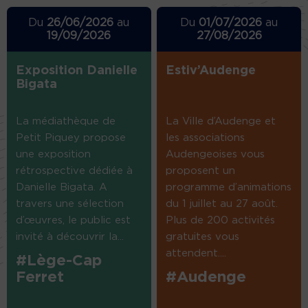
Du
26/06/2026
au
Du
01/07/2026
au
19/09/2026
27/08/2026
Exposition Danielle
Estiv’Audenge
Bigata
La médiathèque de
La Ville d’Audenge et
Petit Piquey propose
les associations
une exposition
Audengeoises vous
rétrospective dédiée à
proposent un
Danielle Bigata. A
programme d’animations
travers une sélection
du 1 juillet au 27 août.
d’œuvres, le public est
Plus de 200 activités
invité à découvrir la...
gratuites vous
attendent....
#Lège-Cap
Ferret
#Audenge