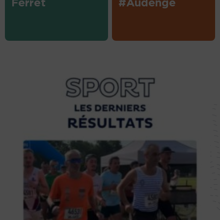
Ferret
#Audenge