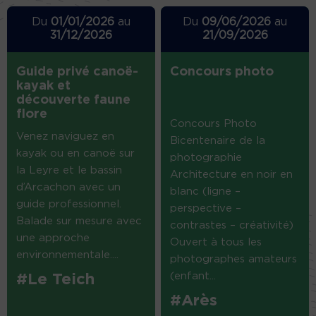
Du
01/01/2026
au
Du
09/06/2026
au
31/12/2026
21/09/2026
Guide privé canoë-
Concours photo
kayak et
découverte faune
flore
Concours Photo
Venez naviguez en
Bicentenaire de la
kayak ou en canoë sur
photographie
la Leyre et le bassin
Architecture en noir en
d’Arcachon avec un
blanc (ligne –
guide professionnel.
perspective –
Balade sur mesure avec
contrastes – créativité)
une approche
Ouvert à tous les
environnementale....
photographes amateurs
(enfant...
#Le Teich
#Arès