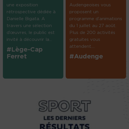
une exposition
Audengeoises vous
rétrospective dédiée à
proposent un
Danielle Bigata. A
programme d’animations
travers une sélection
du 1 juillet au 27 août.
d’œuvres, le public est
Plus de 200 activités
invité à découvrir la...
gratuites vous
attendent....
#Lège-Cap
Ferret
#Audenge