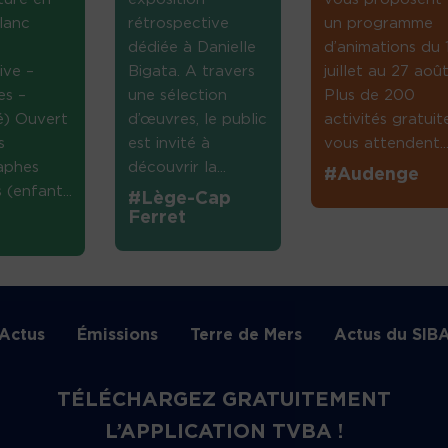
lanc
rétrospective
un programme
dédiée à Danielle
d’animations du 
ive –
Bigata. A travers
juillet au 27 août
es –
une sélection
Plus de 200
té) Ouvert
d’œuvres, le public
activités gratuit
s
est invité à
vous attendent...
aphes
découvrir la...
#Audenge
(enfant...
#Lège-Cap
Ferret
Actus
Émissions
Terre de Mers
Actus du SIB
TÉLÉCHARGEZ GRATUITEMENT
L’APPLICATION TVBA !