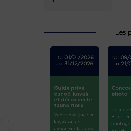
Les 
Du
01/01/2026
Du
09/
au
31/12/2026
au
21/
Guide privé
Concou
canoë-kayak
photo
et découverte
faune flore
Concour
Venez naviguez en
Bicenten
kayak ou en
photogr
canoë sur la Leyre
Architec