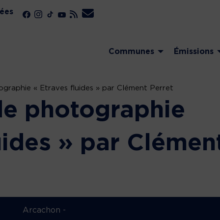
ées
Communes
Émissions
graphie « Etraves fluides » par Clément Perret
de photographie
uides » par Clémen
Arcachon -