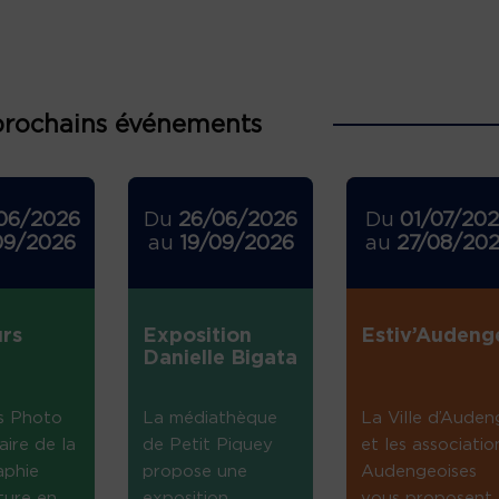
prochains événements
06/2026
Du
26/06/2026
Du
01/07/20
09/2026
au
19/09/2026
au
27/08/20
rs
Exposition
Estiv’Audeng
Danielle Bigata
s Photo
La médiathèque
La Ville d’Auden
aire de la
de Petit Piquey
et les associatio
aphie
propose une
Audengeoises
ture en
exposition
vous proposent