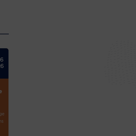
26
26
e
ge
ns