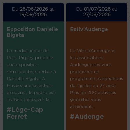
Du
26/06/2026
au
Du
01/07/2026
au
19/09/2026
27/08/2026
Exposition Danielle
Estiv’Audenge
Bigata
La médiathèque de
La Ville d’Audenge et
Petit Piquey propose
les associations
une exposition
Audengeoises vous
rétrospective dédiée à
proposent un
Danielle Bigata. A
programme d’animations
travers une sélection
du 1 juillet au 27 août.
d’œuvres, le public est
Plus de 200 activités
invité à découvrir la...
gratuites vous
attendent....
#Lège-Cap
Ferret
#Audenge