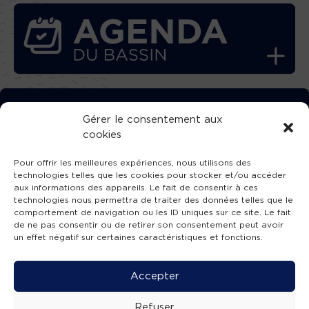
TÉLÉCHARGEZ GRATUITEMENT
Gérer le consentement aux
cookies
L’APPLICATION TVBA !
Pour offrir les meilleures expériences, nous utilisons des
technologies telles que les cookies pour stocker et/ou accéder
aux informations des appareils. Le fait de consentir à ces
technologies nous permettra de traiter des données telles que le
comportement de navigation ou les ID uniques sur ce site. Le fait
SUIVEZ-NOUS !
de ne pas consentir ou de retirer son consentement peut avoir
un effet négatif sur certaines caractéristiques et fonctions.
Charte de publication
-
Mentions légales
-
Accessibilité
-
Politique de confidentialité
-
Plan
Accepter
de site
-
SIBA
© 2026 création
Compos'it.
Refuser