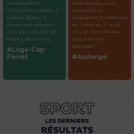
une exposition
Audengeoises vous
rétrospective dédiée à
proposent un
Danielle Bigata. A
programme d’animations
travers une sélection
du 1 juillet au 27 août.
d’œuvres, le public est
Plus de 200 activités
invité à découvrir la...
gratuites vous
attendent....
#Lège-Cap
Ferret
#Audenge