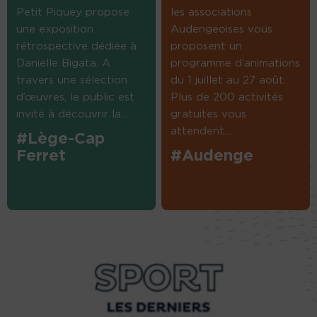
Petit Piquey propose
les associations
une exposition
Audengeoises vous
rétrospective dédiée à
proposent un
Danielle Bigata. A
programme d’animations
travers une sélection
du 1 juillet au 27 août.
d’œuvres, le public est
Plus de 200 activités
invité à découvrir la...
gratuites vous
attendent....
#Lège-Cap
Ferret
#Audenge