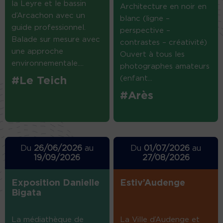
la Leyre et le bassin
Architecture en noir en
d’Arcachon avec un
blanc (ligne –
guide professionnel.
perspective –
Balade sur mesure avec
contrastes – créativité)
une approche
Ouvert à tous les
environnementale....
photographes amateurs
(enfant...
#Le Teich
#Arès
Du
26/06/2026
au
Du
01/07/2026
au
19/09/2026
27/08/2026
Exposition Danielle
Estiv’Audenge
Bigata
La médiathèque de
La Ville d’Audenge et