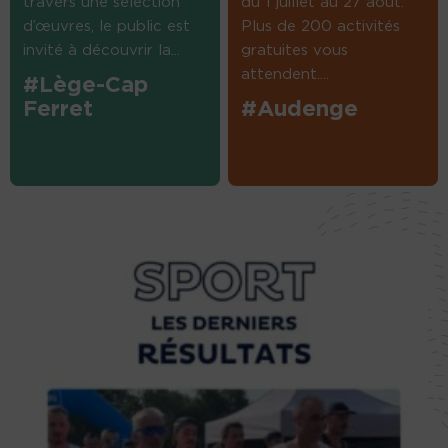
travers une sélection
du 1 juillet au 27 août.
d’œuvres, le public est
Plus de 200 activités
invité à découvrir la...
gratuites vous
attendent....
#Lège-Cap
Ferret
#Audenge