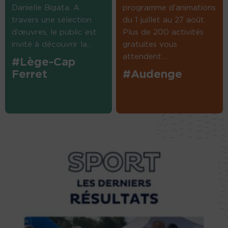
Danielle Bigata. A
programme d’animations
travers une sélection
du 1 juillet au 27 août.
d’œuvres, le public est
Plus de 200 activités
invité à découvrir la...
gratuites vous
attendent....
#Lège-Cap
Ferret
#Audenge