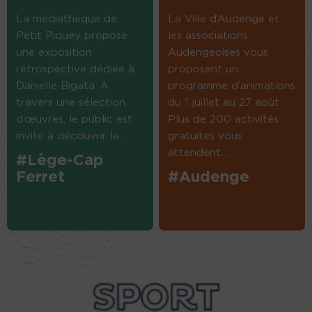
La médiathèque de
La Ville d’Audenge et
Petit Piquey propose
les associations
une exposition
Audengeoises vous
rétrospective dédiée à
proposent un
Danielle Bigata. A
programme d’animations
travers une sélection
du 1 juillet au 27 août.
d’œuvres, le public est
Plus de 200 activités
invité à découvrir la...
gratuites vous
attendent....
#Lège-Cap
Ferret
#Audenge