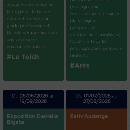
kayak ou en canoë sur
photographie
la Leyre et le bassin
Architecture en noir en
d’Arcachon avec un
blanc (ligne –
guide professionnel.
perspective –
Balade sur mesure avec
contrastes – créativité)
une approche
Ouvert à tous les
environnementale....
photographes amateurs
(enfant...
#Le Teich
#Arès
Du
26/06/2026
au
Du
01/07/2026
au
19/09/2026
27/08/2026
Exposition Danielle
Estiv’Audenge
Bigata