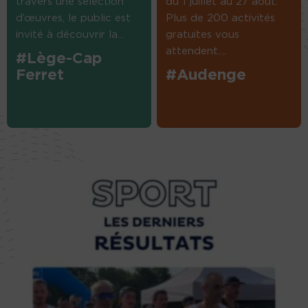
travers une sélection
du 1 juillet au 27 août.
d’œuvres, le public est
Plus de 200 activités
invité à découvrir la...
gratuites vous
attendent....
#Lège-Cap
Ferret
#Audenge