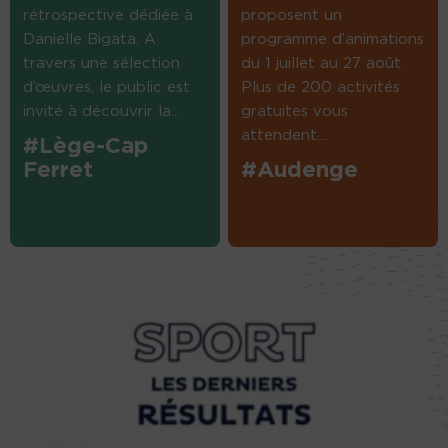
rétrospective dédiée à
proposent un
Danielle Bigata. A
programme d’animations
travers une sélection
du 1 juillet au 27 août.
d’œuvres, le public est
Plus de 200 activités
invité à découvrir la...
gratuites vous
attendent....
#Lège-Cap
Ferret
#Audenge