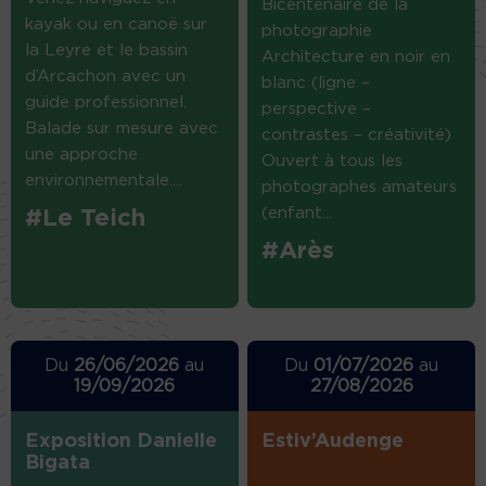
Bicentenaire de la
kayak ou en canoë sur
photographie
la Leyre et le bassin
Architecture en noir en
d’Arcachon avec un
blanc (ligne –
guide professionnel.
perspective –
Balade sur mesure avec
contrastes – créativité)
une approche
Ouvert à tous les
environnementale....
photographes amateurs
(enfant...
#Le Teich
#Arès
Du
26/06/2026
au
Du
01/07/2026
au
19/09/2026
27/08/2026
Exposition Danielle
Estiv’Audenge
Bigata