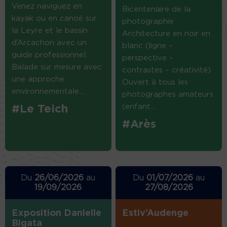
Venez naviguez en
Bicentenaire de la
kayak ou en canoë sur
photographie
la Leyre et le bassin
Architecture en noir en
d’Arcachon avec un
blanc (ligne –
guide professionnel.
perspective –
Balade sur mesure avec
contrastes – créativité)
une approche
Ouvert à tous les
environnementale....
photographes amateurs
(enfant...
#Le Teich
#Arès
Du
26/06/2026
au
Du
01/07/2026
au
19/09/2026
27/08/2026
Exposition Danielle
Estiv’Audenge
Bigata