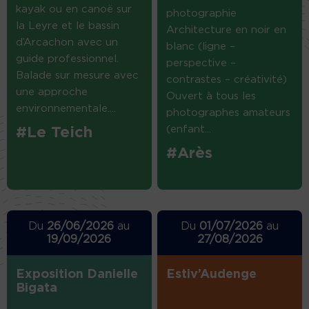
kayak ou en canoë sur
photographie
la Leyre et le bassin
Architecture en noir en
d’Arcachon avec un
blanc (ligne –
guide professionnel.
perspective –
Balade sur mesure avec
contrastes – créativité)
une approche
Ouvert à tous les
environnementale....
photographes amateurs
(enfant...
#Le Teich
#Arès
Du
26/06/2026
au
Du
01/07/2026
au
19/09/2026
27/08/2026
Exposition Danielle
Estiv’Audenge
Bigata