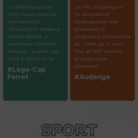
La médiathèque de
La Ville d’Audenge et
Petit Piquey propose
les associations
une exposition
Audengeoises vous
rétrospective dédiée à
proposent un
Danielle Bigata. A
programme d’animations
travers une sélection
du 1 juillet au 27 août.
d’œuvres, le public est
Plus de 200 activités
invité à découvrir la...
gratuites vous
attendent....
#Lège-Cap
Ferret
#Audenge