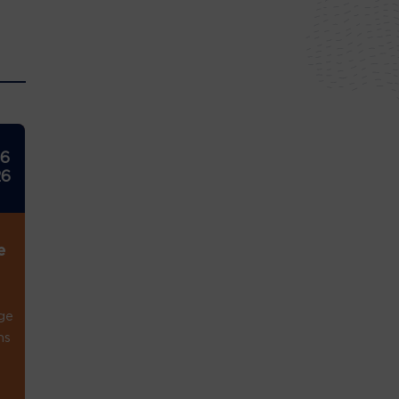
26
26
e
ge
ns