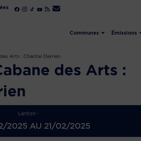
ées
Communes
Émissions
es Arts : Chantal Derrien
Cabane des Arts :
rien
Lanton -
2/2025
AU
21/02/2025