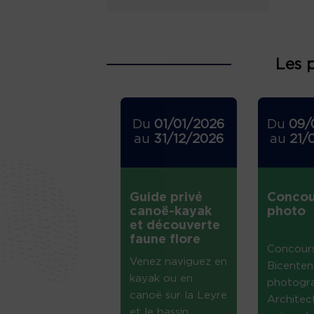
Les 
Du
01/01/2026
Du
09/
au
31/12/2026
au
21/
Guide privé
Concou
canoë-kayak
photo
et découverte
faune flore
Concour
Venez naviguez en
Bicenten
kayak ou en
photogr
canoë sur la Leyre
Architec
et le bassin