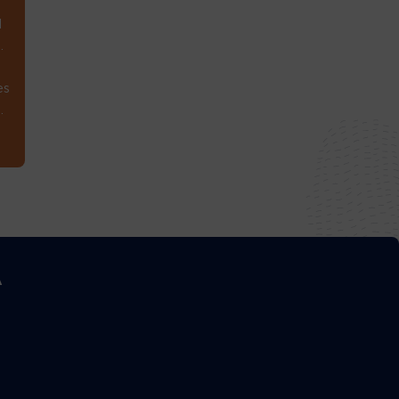
1
.
es
.
A