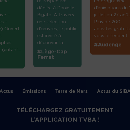
lanc
rétrospective
un programme
dédiée à Danielle
d’animations du 
ive –
Bigata. A travers
juillet au 27 août
es –
une sélection
Plus de 200
té) Ouvert
d’œuvres, le public
activités gratuit
s
est invité à
vous attendent...
aphes
découvrir la...
#Audenge
(enfant...
#Lège-Cap
Ferret
Actus
Émissions
Terre de Mers
Actus du SIB
TÉLÉCHARGEZ GRATUITEMENT
L’APPLICATION TVBA !