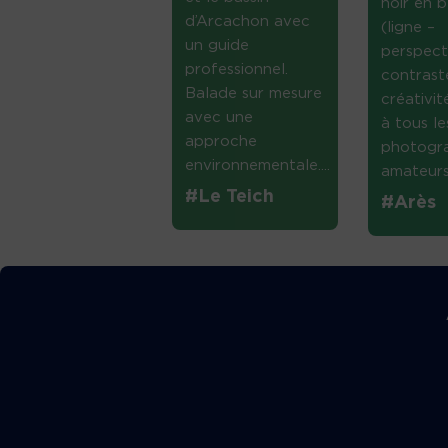
noir en b
d’Arcachon avec
(ligne –
un guide
perspect
professionnel.
contrast
Balade sur mesure
créativi
avec une
à tous le
approche
photogr
environnementale....
amateurs 
#Le Teich
#Arès