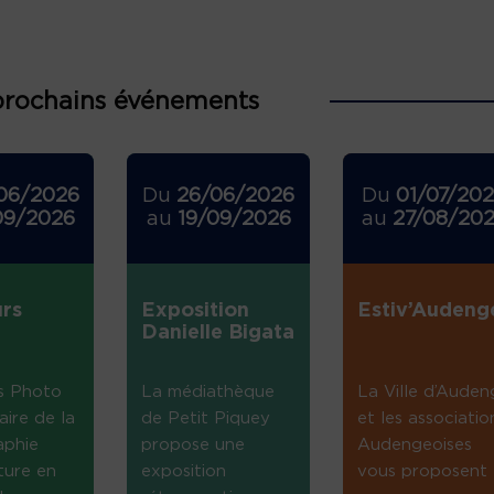
prochains événements
06/2026
Du
26/06/2026
Du
01/07/20
09/2026
au
19/09/2026
au
27/08/20
rs
Exposition
Estiv’Audeng
Danielle Bigata
s Photo
La médiathèque
La Ville d’Auden
aire de la
de Petit Piquey
et les associatio
aphie
propose une
Audengeoises
ture en
exposition
vous proposent