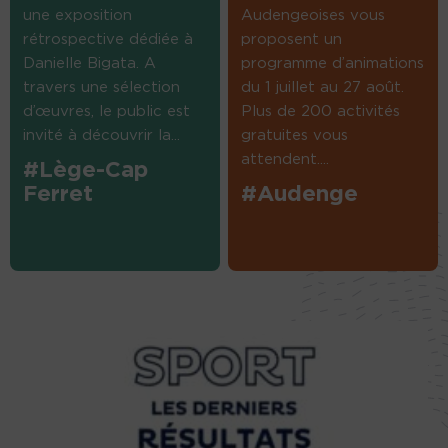
une exposition
Audengeoises vous
rétrospective dédiée à
proposent un
Danielle Bigata. A
programme d’animations
travers une sélection
du 1 juillet au 27 août.
d’œuvres, le public est
Plus de 200 activités
invité à découvrir la...
gratuites vous
attendent....
#Lège-Cap
Ferret
#Audenge