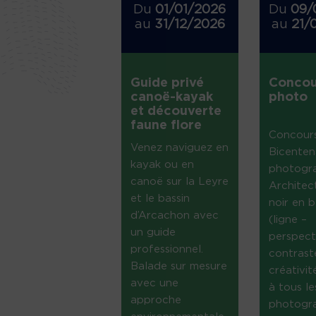
Du
01/01/2026
Du
09/
au
31/12/2026
au
21/
Guide privé
Concou
canoë-kayak
photo
et découverte
faune flore
Concour
Venez naviguez en
Bicenten
kayak ou en
photogr
canoë sur la Leyre
Architec
et le bassin
noir en b
d’Arcachon avec
(ligne –
un guide
perspect
professionnel.
contrast
Balade sur mesure
créativi
avec une
à tous le
approche
photogr