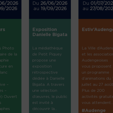
06/2026
Du
26/06/2026
Du
01/07/20
09/2026
au
19/09/2026
au
27/08/20
rs
Exposition
Estiv’Audeng
Danielle Bigata
s Photo
La médiathèque
La Ville d’Auden
aire de la
de Petit Piquey
et les associatio
aphie
propose une
Audengeoises
ture en
exposition
vous proposent
lanc
rétrospective
un programme
dédiée à Danielle
d’animations du 
ive –
Bigata. A travers
juillet au 27 août
es –
une sélection
Plus de 200
té) Ouvert
d’œuvres, le public
activités gratuit
s
est invité à
vous attendent...
aphes
découvrir la...
#Audenge