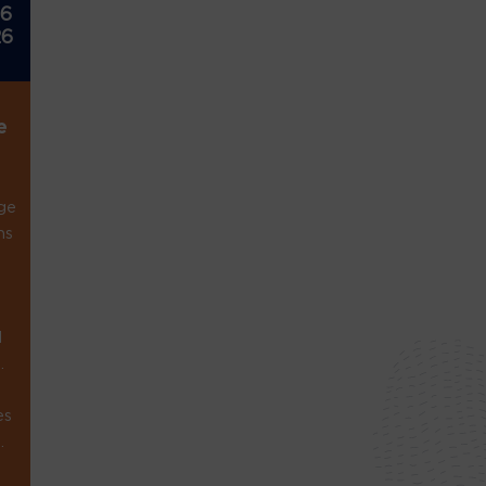
26
26
e
ge
ns
1
.
es
.