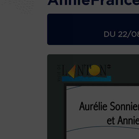
AnnieFrance
DU
22/0