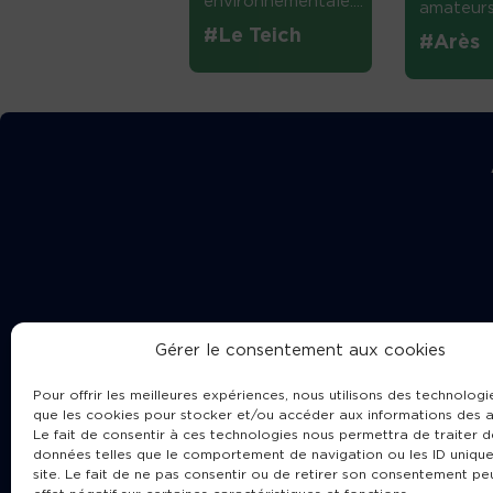
environnementale....
amateurs 
#Le Teich
#Arès
Gérer le consentement aux cookies
Pour offrir les meilleures expériences, nous utilisons des technologie
que les cookies pour stocker et/ou accéder aux informations des a
Le fait de consentir à ces technologies nous permettra de traiter d
données telles que le comportement de navigation ou les ID unique
site. Le fait de ne pas consentir ou de retirer son consentement pe
Cha