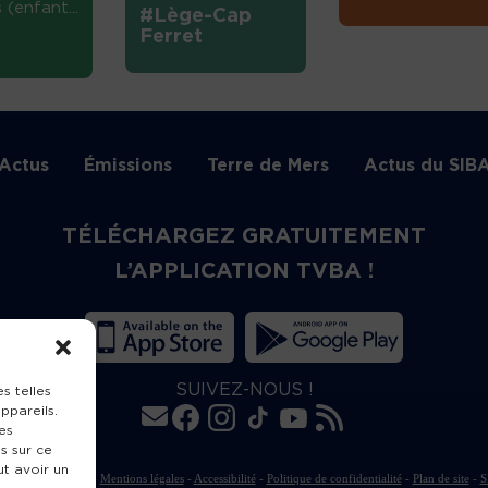
(enfant...
#Lège-Cap
Ferret
Actus
Émissions
Terre de Mers
Actus du SIB
TÉLÉCHARGEZ GRATUITEMENT
L’APPLICATION TVBA !
SUIVEZ-NOUS !
s telles
ppareils.
es
s sur ce
ut avoir un
rte de publication
-
Mentions légales
-
Accessibilité
-
Politique de confidentialité
-
Plan de site
-
S