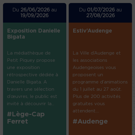
Du
26/06/2026
au
Du
01/07/2026
au
19/09/2026
27/08/2026
Exposition Danielle
Estiv’Audenge
Bigata
La médiathèque de
La Ville d’Audenge et
Petit Piquey propose
les associations
une exposition
Audengeoises vous
rétrospective dédiée à
proposent un
Danielle Bigata. A
programme d’animations
travers une sélection
du 1 juillet au 27 août.
d’œuvres, le public est
Plus de 200 activités
invité à découvrir la...
gratuites vous
attendent....
#Lège-Cap
Ferret
#Audenge