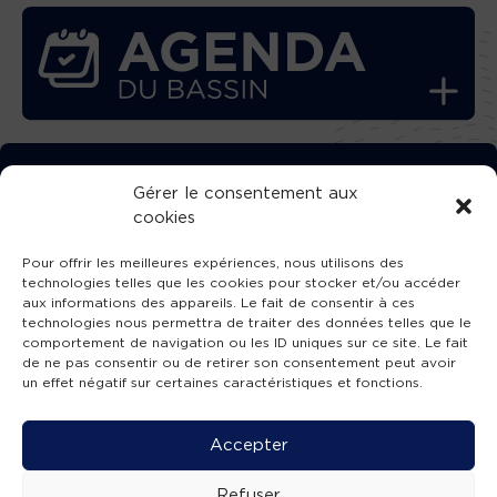
TÉLÉCHARGEZ GRATUITEMENT
Gérer le consentement aux
cookies
L’APPLICATION TVBA !
Pour offrir les meilleures expériences, nous utilisons des
technologies telles que les cookies pour stocker et/ou accéder
aux informations des appareils. Le fait de consentir à ces
technologies nous permettra de traiter des données telles que le
comportement de navigation ou les ID uniques sur ce site. Le fait
SUIVEZ-NOUS !
de ne pas consentir ou de retirer son consentement peut avoir
un effet négatif sur certaines caractéristiques et fonctions.
Charte de publication
-
Mentions légales
-
Accessibilité
-
Politique de confidentialité
-
Plan
Accepter
de site
-
SIBA
© 2026 création
Compos'it.
Refuser