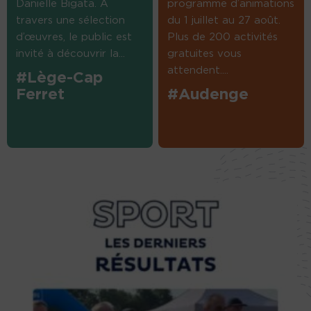
Danielle Bigata. A
programme d’animations
travers une sélection
du 1 juillet au 27 août.
d’œuvres, le public est
Plus de 200 activités
invité à découvrir la...
gratuites vous
attendent....
#Lège-Cap
Ferret
#Audenge