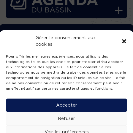
TÉLÉCHARGEZ GRATUITEMENT
Gérer le consentement aux
cookies
L’APPLICATION TVBA !
Pour offrir les meilleures expériences, nous utilisons des
technologies telles que les cookies pour stocker et/ou accéder
aux informations des appareils. Le fait de consentir à ces
technologies nous permettra de traiter des données telles que le
comportement de navigation ou les ID uniques sur ce site. Le fait
SUIVEZ-NOUS !
de ne pas consentir ou de retirer son consentement peut avoir
un effet négatif sur certaines caractéristiques et fonctions.
Charte de publication
-
Mentions légales
-
Accessibilité
-
Politique de confidentialité
-
Plan
Accepter
de site
-
SIBA
© 2026 création
Compos'it.
Refuser
Voir les préférences