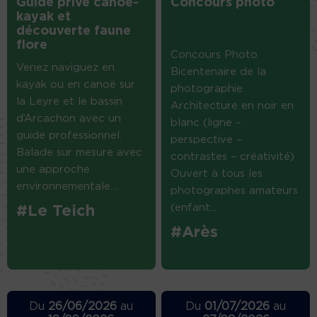
Guide privé canoë-
Concours photo
kayak et
découverte faune
flore
Concours Photo
Venez naviguez en
Bicentenaire de la
kayak ou en canoë sur
photographie
la Leyre et le bassin
Architecture en noir en
d’Arcachon avec un
blanc (ligne –
guide professionnel.
perspective –
Balade sur mesure avec
contrastes – créativité)
une approche
Ouvert à tous les
environnementale....
photographes amateurs
(enfant...
#Le Teich
#Arès
Du
26/06/2026
au
Du
01/07/2026
au