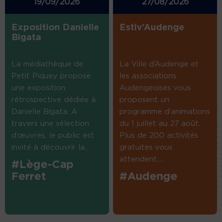
19/09/2026
27/08/2026
Exposition Danielle
Estiv’Audenge
Bigata
La médiathèque de
La Ville d’Audenge et
Petit Piquey propose
les associations
une exposition
Audengeoises vous
rétrospective dédiée à
proposent un
Danielle Bigata. A
programme d’animations
travers une sélection
du 1 juillet au 27 août.
d’œuvres, le public est
Plus de 200 activités
invité à découvrir la...
gratuites vous
attendent....
#Lège-Cap
Ferret
#Audenge