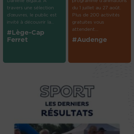
Danielle Bigata. A
programme d’animations
travers une sélection
du 1 juillet au 27 août.
d’œuvres, le public est
Plus de 200 activités
invité à découvrir la...
gratuites vous
attendent....
#Lège-Cap
Ferret
#Audenge