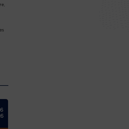
re,
es
n
26
26