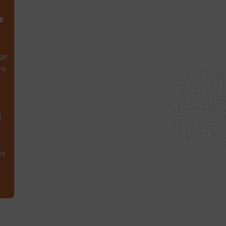
e
ge
ns
1
.
es
.