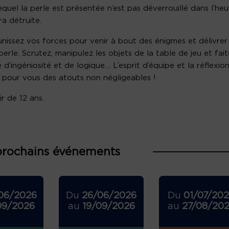
equel la perle est présentée n’est pas déverrouillé dans l’heu
ra détruite.
unissez vos forces pour venir à bout des énigmes et délivrer
perle. Scrutez, manipulez les objets de la table de jeu et fait
 d’ingéniosité et de logique… L’esprit d’équipe et la réflexio
 pour vous des atouts non négligeables !
ir de 12 ans.
prochains événements
06/2026
Du
26/06/2026
Du
01/07/20
09/2026
au
19/09/2026
au
27/08/20