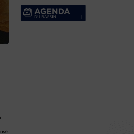
e
t
a
risé