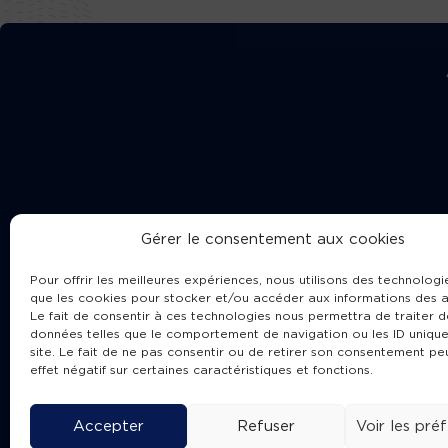
Gérer le consentement aux cookies
Pour offrir les meilleures expériences, nous utilisons des technologie
que les cookies pour stocker et/ou accéder aux informations des a
Le fait de consentir à ces technologies nous permettra de traiter d
données telles que le comportement de navigation ou les ID unique
site. Le fait de ne pas consentir ou de retirer son consentement pe
Cha
effet négatif sur certaines caractéristiques et fonctions.
Accepter
Refuser
Voir les pré