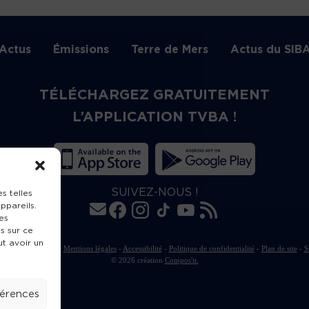
Actus
Émissions
Terre de Mers
Actus du SIB
TÉLÉCHARGEZ GRATUITEMENT
L’APPLICATION TVBA !
SUIVEZ-NOUS !
s telles
ppareils.
es
s sur ce
ut avoir un
rte de publication
-
Mentions légales
-
Accessibilité
-
Politique de confidentialité
-
Plan de site
-
S
© 2026 création
Compos'it.
férences