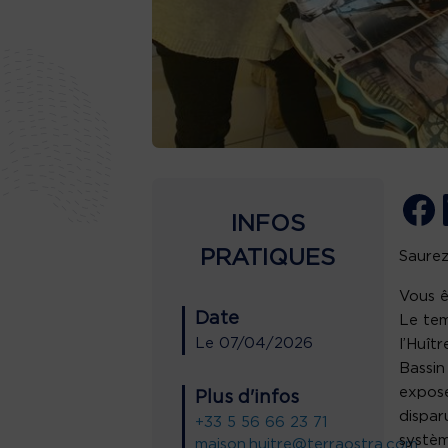
INFOS
PRATIQUES
Saurez
Vous ê
Date
Le tem
Le
07/04/2026
l’Huît
Bassin
exposé
Plus d'infos
dispar
+33 5 56 66 23 71
systèm
maison.huitre@terraostra.com