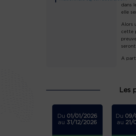
dans l
elle se
Alors 
cette 
preuve
seront
A part
Les 
Du
01/01/2026
Du
09/
au
31/12/2026
au
21/