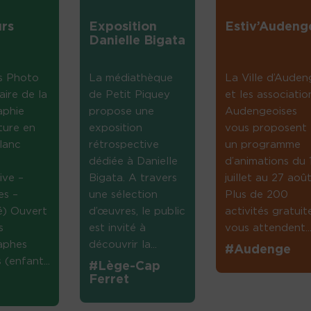
rs
Exposition
Estiv’Audeng
Danielle Bigata
s Photo
La médiathèque
La Ville d’Auden
aire de la
de Petit Piquey
et les associatio
aphie
propose une
Audengeoises
ture en
exposition
vous proposent
lanc
rétrospective
un programme
dédiée à Danielle
d’animations du 
ive –
Bigata. A travers
juillet au 27 août
es –
une sélection
Plus de 200
té) Ouvert
d’œuvres, le public
activités gratuit
s
est invité à
vous attendent...
aphes
découvrir la...
#Audenge
(enfant...
#Lège-Cap
Ferret