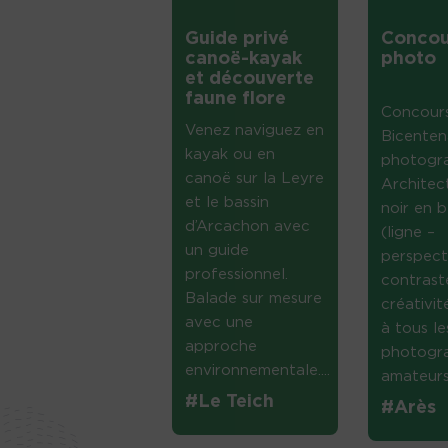
Guide privé
Concou
canoë-kayak
photo
et découverte
faune flore
Concour
Venez naviguez en
Bicenten
kayak ou en
photogr
canoë sur la Leyre
Architec
et le bassin
noir en b
d’Arcachon avec
(ligne –
un guide
perspect
professionnel.
contrast
Balade sur mesure
créativi
avec une
à tous le
approche
photogr
environnementale....
amateurs 
#Le Teich
#Arès