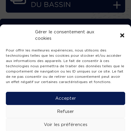
TÉLÉCHARGEZ GRATUITEMENT
Gérer le consentement aux
cookies
L’APPLICATION TVBA !
Pour offrir les meilleures expériences, nous utilisons des
technologies telles que les cookies pour stocker et/ou accéder
aux informations des appareils. Le fait de consentir à ces
technologies nous permettra de traiter des données telles que le
comportement de navigation ou les ID uniques sur ce site. Le fait
SUIVEZ-NOUS !
de ne pas consentir ou de retirer son consentement peut avoir
un effet négatif sur certaines caractéristiques et fonctions.
Charte de publication
-
Mentions légales
-
Accessibilité
-
Politique de confidentialité
-
Plan
Accepter
de site
-
SIBA
© 2026 création
Compos'it.
Refuser
Voir les préférences