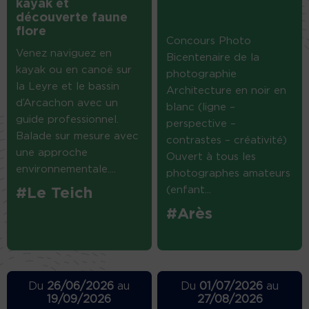
kayak et
découverte faune
flore
Concours Photo
Venez naviguez en
Bicentenaire de la
kayak ou en canoë sur
photographie
la Leyre et le bassin
Architecture en noir en
d’Arcachon avec un
blanc (ligne –
guide professionnel.
perspective –
Balade sur mesure avec
contrastes – créativité)
une approche
Ouvert à tous les
environnementale....
photographes amateurs
(enfant...
#Le Teich
#Arès
Du
26/06/2026
au
Du
01/07/2026
au
19/09/2026
27/08/2026